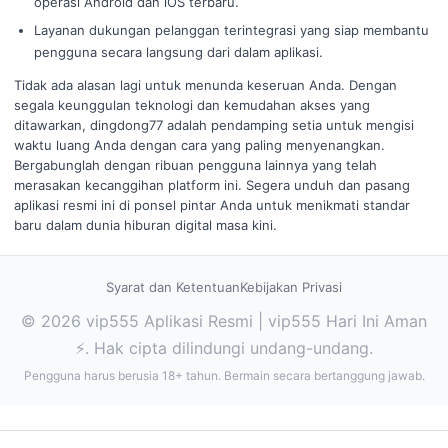
operasi Android dan iOS terbaru.
Layanan dukungan pelanggan terintegrasi yang siap membantu
pengguna secara langsung dari dalam aplikasi.
Tidak ada alasan lagi untuk menunda keseruan Anda. Dengan
segala keunggulan teknologi dan kemudahan akses yang
ditawarkan, dingdong77 adalah pendamping setia untuk mengisi
waktu luang Anda dengan cara yang paling menyenangkan.
Bergabunglah dengan ribuan pengguna lainnya yang telah
merasakan kecanggihan platform ini. Segera unduh dan pasang
aplikasi resmi ini di ponsel pintar Anda untuk menikmati standar
baru dalam dunia hiburan digital masa kini.
Syarat dan Ketentuan
Kebijakan Privasi
© 2026 vip555 Aplikasi Resmi | vip555 Hari Ini Aman
⚡. Hak cipta dilindungi undang-undang.
Pengguna harus berusia 18+ tahun. Bermain secara bertanggung jawab.