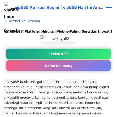
vip555 Aplikasi Resmi | vip555 Hari Ini Aman ⚡
← Kembali ke Beranda
srikaya88: Platform Hiburan Mobile Paling Seru dan Inovatif
Unduh APK
Daftar Sekarang
srikaya88 hadir sebagai solusi hiburan mobile terkini yang
dirancang khusus untuk memenuhi kebutuhan gaya hidup digital
masyarakat modern. Sebagai aplikasi yang menonjol di kelasnya,
srikaya88 menawarkan kombinasi unik antara konten kreatif dan
teknologi mutakhir. Aplikasi ini memberikan akses instan ke
berbagai fitur interaktif yang sulit ditemukan di platform lain,
menjadikannya pilihan utama bagi mereka yang menginginkan