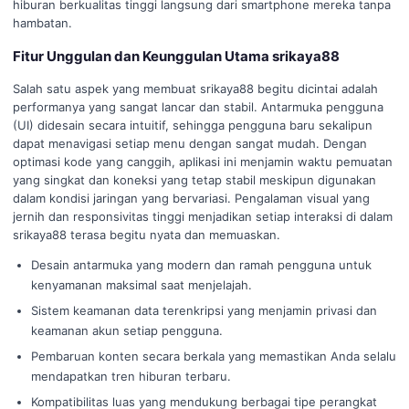
hiburan berkualitas tinggi langsung dari smartphone mereka tanpa
hambatan.
Fitur Unggulan dan Keunggulan Utama srikaya88
Salah satu aspek yang membuat srikaya88 begitu dicintai adalah
performanya yang sangat lancar dan stabil. Antarmuka pengguna
(UI) didesain secara intuitif, sehingga pengguna baru sekalipun
dapat menavigasi setiap menu dengan sangat mudah. Dengan
optimasi kode yang canggih, aplikasi ini menjamin waktu pemuatan
yang singkat dan koneksi yang tetap stabil meskipun digunakan
dalam kondisi jaringan yang bervariasi. Pengalaman visual yang
jernih dan responsivitas tinggi menjadikan setiap interaksi di dalam
srikaya88 terasa begitu nyata dan memuaskan.
Desain antarmuka yang modern dan ramah pengguna untuk
kenyamanan maksimal saat menjelajah.
Sistem keamanan data terenkripsi yang menjamin privasi dan
keamanan akun setiap pengguna.
Pembaruan konten secara berkala yang memastikan Anda selalu
mendapatkan tren hiburan terbaru.
Kompatibilitas luas yang mendukung berbagai tipe perangkat