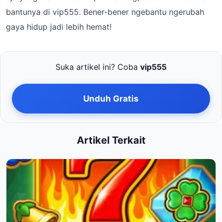
bantunya di vip555. Bener-bener ngebantu ngerubah
gaya hidup jadi lebih hemat!
Suka artikel ini? Coba
vip555
Unduh Gratis
Artikel Terkait