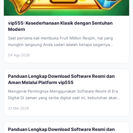
vip555: Kesederhanaan Klasik dengan Sentuhan
Modern
Saat pertama kali membuka Fruit Million Respin, hal yang
mungkin langsung Anda sadari adalah betapa segarnya
tampilan klasik yang disajikan...
04 Agu 2026
Panduan Lengkap Download Software Resmi dan
Aman Melalui Platform vip555
Mengenal Pentingnya Menggunakan Software Resmi di Era
Digital Di zaman yang serba digital saat ini, kebutuhan akan
perangkat lunak atau...
22 Mei 2026
Panduan Lengkap Download Software Resmi dan