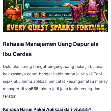
Rahasia Manajemen Uang Dapur ala
Ibu Cerdas
Dulu aku sering banget bingung, uang belanja bulanan
kok rasanya cepet banget habis tanpa jejak ya? Tapi
sejak aku nemu aplikasi pencatat keuangan atau money
manager di
vip555
, hidup jadi jauh lebih tenang dan
teratur.
Kenapa Harus Pakai Aplikasi dari vip555?