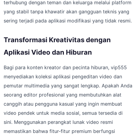
terhubung dengan teman dan keluarga melalui platform
yang stabil tanpa khawatir akan gangguan teknis yang
sering terjadi pada aplikasi modifikasi yang tidak resmi.
Transformasi Kreativitas dengan
Aplikasi Video dan Hiburan
Bagi para konten kreator dan pecinta hiburan, vip555
menyediakan koleksi aplikasi pengeditan video dan
pemutar multimedia yang sangat lengkap. Apakah Anda
seorang editor profesional yang membutuhkan alat
canggih atau pengguna kasual yang ingin membuat
video pendek untuk media sosial, semua tersedia di
sini. Menggunakan perangkat lunak video resmi
memastikan bahwa fitur-fitur premium berfungsi