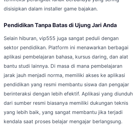
disisipkan dalam installer game bajakan.
Pendidikan Tanpa Batas di Ujung Jari Anda
Selain hiburan, vip555 juga sangat peduli dengan
sektor pendidikan. Platform ini menawarkan berbagai
aplikasi pembelajaran bahasa, kursus daring, dan alat
bantu studi lainnya. Di masa di mana pembelajaran
jarak jauh menjadi norma, memiliki akses ke aplikasi
pendidikan yang resmi membantu siswa dan pengajar
berinteraksi dengan lebih efektif. Aplikasi yang diunduh
dari sumber resmi biasanya memiliki dukungan teknis
yang lebih baik, yang sangat membantu jika terjadi
kendala saat proses belajar mengajar berlangsung.