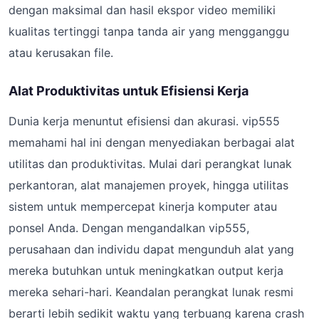
dengan maksimal dan hasil ekspor video memiliki
kualitas tertinggi tanpa tanda air yang mengganggu
atau kerusakan file.
Alat Produktivitas untuk Efisiensi Kerja
Dunia kerja menuntut efisiensi dan akurasi. vip555
memahami hal ini dengan menyediakan berbagai alat
utilitas dan produktivitas. Mulai dari perangkat lunak
perkantoran, alat manajemen proyek, hingga utilitas
sistem untuk mempercepat kinerja komputer atau
ponsel Anda. Dengan mengandalkan vip555,
perusahaan dan individu dapat mengunduh alat yang
mereka butuhkan untuk meningkatkan output kerja
mereka sehari-hari. Keandalan perangkat lunak resmi
berarti lebih sedikit waktu yang terbuang karena crash