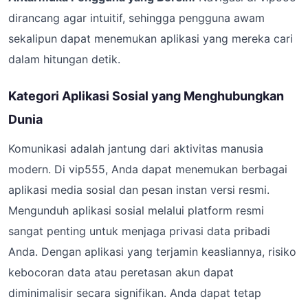
dirancang agar intuitif, sehingga pengguna awam
sekalipun dapat menemukan aplikasi yang mereka cari
dalam hitungan detik.
Kategori Aplikasi Sosial yang Menghubungkan
Dunia
Komunikasi adalah jantung dari aktivitas manusia
modern. Di vip555, Anda dapat menemukan berbagai
aplikasi media sosial dan pesan instan versi resmi.
Mengunduh aplikasi sosial melalui platform resmi
sangat penting untuk menjaga privasi data pribadi
Anda. Dengan aplikasi yang terjamin keasliannya, risiko
kebocoran data atau peretasan akun dapat
diminimalisir secara signifikan. Anda dapat tetap