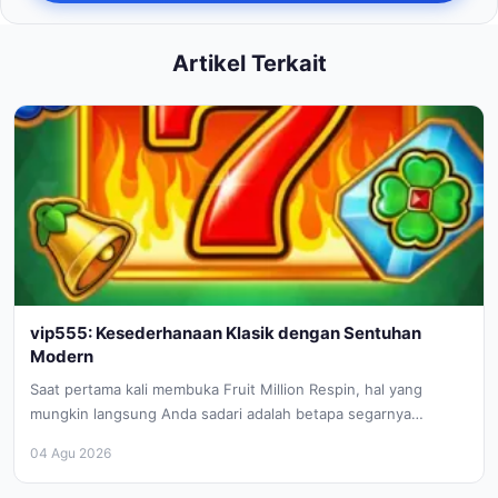
Artikel Terkait
vip555: Kesederhanaan Klasik dengan Sentuhan
Modern
Saat pertama kali membuka Fruit Million Respin, hal yang
mungkin langsung Anda sadari adalah betapa segarnya
tampilan klasik yang disajikan...
04 Agu 2026