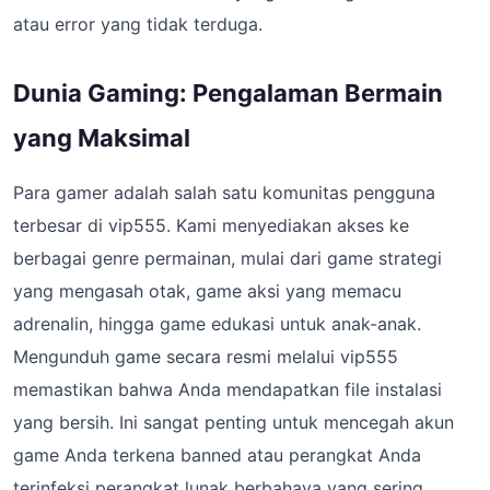
atau error yang tidak terduga.
Dunia Gaming: Pengalaman Bermain
yang Maksimal
Para gamer adalah salah satu komunitas pengguna
terbesar di vip555. Kami menyediakan akses ke
berbagai genre permainan, mulai dari game strategi
yang mengasah otak, game aksi yang memacu
adrenalin, hingga game edukasi untuk anak-anak.
Mengunduh game secara resmi melalui vip555
memastikan bahwa Anda mendapatkan file instalasi
yang bersih. Ini sangat penting untuk mencegah akun
game Anda terkena banned atau perangkat Anda
terinfeksi perangkat lunak berbahaya yang sering